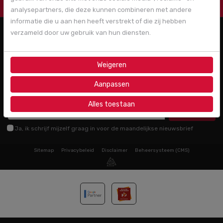
analysepartners, die deze kunnen combineren met andere
informatie die u aan hen heeft verstrekt of die zij hebben
MENU
verzameld door uw gebruik van hun diensten.
DIENSTEN
Weigeren
AL MEER DAN 20 JAAR ERVARING IN ONLINE GROEI
Aanpassen
MELD JE AAN VOOR ONZE NIEUWSBRIEF!
Alles toestaan
Aanmelden
Ja, ik schrijf mijzelf graag in voor de maandelijkse nieuwsbrief
Sitemap
Privacybeleid
Disclaimer
Beheersysteem (CMS)