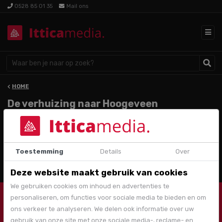
0528 85 01 35
Mail ons
HOME
De verhuizing naar Hoogeveen
Bericht delen
Toestemming
Details
Over
Deze website maakt gebruik van cookies
We gebruiken cookies om inhoud en advertenties te
personaliseren, om functies voor sociale media te bieden en om
0528 85 01 35
ons verkeer te analyseren. We delen ook informatie over uw
r.boer@ittica.nl
gebruik van onze site met onze sociale media-, reclame- en