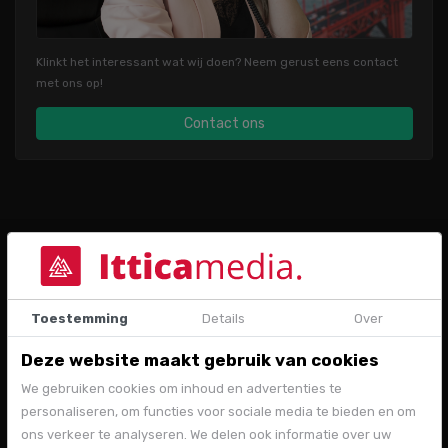
Klinkt het interessant wat wij doen? Neem gerust eens contact
met ons op!
Contact ons
Wat wij doen
Toestemming
Details
Over
Marketing strategie
Deze website maakt gebruik van cookies
Het inzetten van de juiste marketing- kanalen begint met het
We gebruiken cookies om inhoud en advertenties te
formuleren van een passende strategie.
personaliseren, om functies voor sociale media te bieden en om
ons verkeer te analyseren. We delen ook informatie over uw
Meer informatie