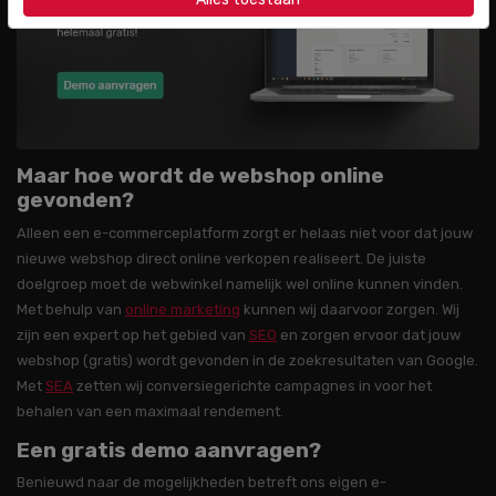
Maar hoe wordt de webshop online
gevonden?
Alleen een e-commerceplatform zorgt er helaas niet voor dat jouw
nieuwe webshop direct online verkopen realiseert. De juiste
doelgroep moet de webwinkel namelijk wel online kunnen vinden.
Met behulp van
online marketing
kunnen wij daarvoor zorgen. Wij
zijn een expert op het gebied van
SEO
en zorgen ervoor dat jouw
webshop (gratis) wordt gevonden in de zoekresultaten van Google.
Met
SEA
zetten wij conversiegerichte campagnes in voor het
behalen van een maximaal rendement.
Een gratis demo aanvragen?
Benieuwd naar de mogelijkheden betreft ons eigen e-